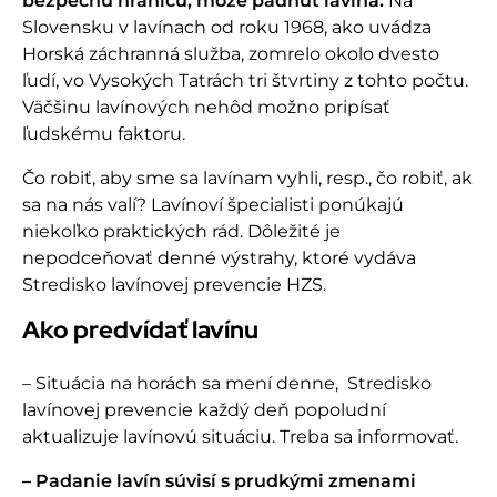
bezpečnú hranicu, môže padnúť lavína.
Na
Slovensku v lavínach od roku 1968, ako uvádza
Horská záchranná služba, zomrelo okolo dvesto
ľudí, vo Vysokých Tatrách tri štvrtiny z tohto počtu.
Väčšinu lavínových nehôd možno pripísať
ľudskému faktoru.
Čo robiť, aby sme sa lavínam vyhli, resp., čo robiť, ak
sa na nás valí? Lavínoví špecialisti ponúkajú
niekoľko praktických rád. Dôležité je
nepodceňovať denné výstrahy, ktoré vydáva
Stredisko lavínovej prevencie HZS.
Ako predvídať lavínu
– Situácia na horách sa mení denne, Stredisko
lavínovej prevencie každý deň popoludní
aktualizuje lavínovú situáciu. Treba sa informovať.
– Padanie lavín súvisí s prudkými zmenami