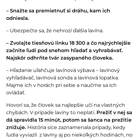
– Snažte sa premietnuť si dráhu, kam ich
odniesla.
– Ubezpečte sa, že nehrozí ďalšia lavína.
– Zvolajte tiesňovú linku 18 300 a čo najrýchlejšie
začnite ľudí pod snehom hľadať a vyhrabávať.
Najskôr odhrňte tvár zasypaného človeka.
– Hľadanie uľahčuje lavínová výbava – lavínový
vyhľadávač, lavínová sonda a lavínová lopatka.
Majme ich v horách pri sebe a naučme sa ich
ovládať.
Hovorí sa, že človek sa najlepšie učí na vlastných
chybách. V prípade lavíny to neplatí.
Prežiť v nej sa
dá spravidla 15 minút, potom sa šanca na prežitie
znižuje.
História síce zaznamenala prípady, kedy
ľudia vyviazli z lavíny aj po niekoľkých hodinách, no