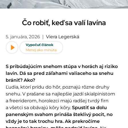
Čo robiť, keď sa valí lavína
5. januára, 2026
|
Viera Legerská
Vypočuť článok
Menej ako minúta
S pribúdajúcim snehom stúpa v horách aj riziko
lavín. Dá sa pred záľahami valiaceho sa snehu
brániť? Ako?
Ľudia, ktorí prídu do hôr, poznajú rôzne druhy
snehu. V prašane sa najlepšie jazdí skialpinistom
a freeriderom, horolezci majú radšej tvrdý firn
a všetci sa obávajú kôry kôry.
Spustiť sa dolu
panenským svahom prináša šteklivý pocit, no
vždy je to tak trochu hra. Ak prekročíme