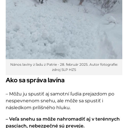
Nános lavíny z ľadu z Patrie - 28. február 2025. Autor fotografie:
zdroj SLP HZS
Ako sa správa lavína
– Môžu ju spustiť aj samotní ľudia prejazdom po
nespevnenom snehu, ale môže sa spustiť i
následkom prílišného hluku.
– Veľa snehu sa môže nahromadiť aj v terénnych
pasciach, nebezpečné sú preveje.