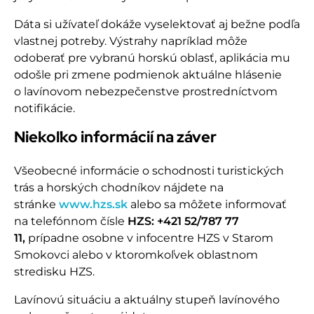
Dáta si užívateľ dokáže vyselektovať aj bežne podľa
vlastnej potreby. Výstrahy napríklad môže
odoberať pre vybranú horskú oblasť, aplikácia mu
odošle pri zmene podmienok aktuálne hlásenie
o lavínovom nebezpečenstve prostredníctvom
notifikácie.
Niekoľko informácií na záver
Všeobecné informácie o schodnosti turistických
trás a horských chodníkov nájdete na
stránke
www.hzs.sk
alebo sa môžete informovať
na telefónnom čísle
HZS: +421 52/787 77
11,
prípadne osobne v infocentre HZS v Starom
Smokovci alebo v ktoromkoľvek oblastnom
stredisku HZS.
Lavínovú situáciu a aktuálny stupeň lavínového