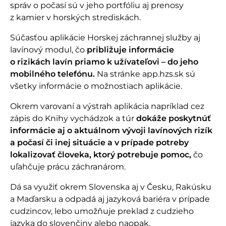
správ o počasí sú v jeho portfóliu aj prenosy
z kamier v horských strediskách.
Súčasťou aplikácie Horskej záchrannej služby aj
lavínový modul, čo
približuje informácie
o rizikách lavín priamo k užívateľovi – do jeho
mobilného telefónu.
Na stránke app.hzs.sk sú
všetky informácie o možnostiach aplikácie.
Okrem varovaní a výstrah aplikácia napríklad cez
zápis do Knihy vychádzok a túr
dokáže poskytnúť
informácie aj o aktuálnom vývoji lavínových rizík
a počasí či inej situácie a v prípade potreby
lokalizovať človeka, ktorý potrebuje pomoc,
čo
uľahčuje prácu záchranárom.
Dá sa využiť okrem Slovenska aj v Česku, Rakúsku
a Maďarsku a odpadá aj jazyková bariéra v prípade
cudzincov, lebo umožňuje preklad z cudzieho
jazyka do slovenčiny alebo naopak.