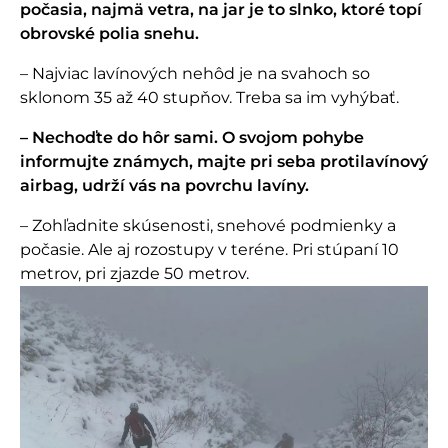
počasia, najmä vetra, na jar je to slnko, ktoré topí
obrovské polia snehu.
– Najviac lavínových nehôd je na svahoch so
sklonom 35 až 40 stupňov. Treba sa im vyhýbať.
– Nechoďte do hôr sami. O svojom pohybe
informujte známych, majte pri seba protilavínový
airbag, udrží vás na povrchu lavíny.
– Zohľadnite skúsenosti, snehové podmienky a
počasie. Ale aj rozostupy v teréne. Pri stúpaní 10
metrov, pri zjazde 50 metrov.