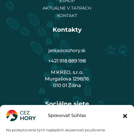
ESHOP
AKTUÁLNE V TATRÁCH
KONTAKT
Kontakty
janka@cezhory.sk
+421 918 889 198
M KREO, s.r.o.
Murgašova 1298/16
010 01 Žilina
Sociálne siete
Spravovať Súhlas
Na poskytovanie tých najlepších skúseností používame