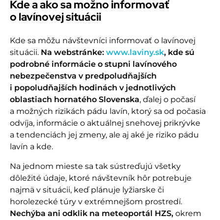
Kde a ako sa možno informovať
o lavínovej situácii
Kde sa môžu návštevníci informovať o lavínovej
situácii.
Na webstránke:
www.laviny.sk
, kde sú
podrobné informácie o stupni lavínového
nebezpečenstva v predpoludňajších
i popoludňajších hodinách v jednotlivých
oblastiach hornatého Slovenska
, ďalej o počasí
a možných rizikách pádu lavín, ktorý sa od počasia
odvíja, informácie o aktuálnej snehovej prikrývke
a tendenciách jej zmeny, ale aj aké je riziko pádu
lavín a kde.
Na jednom mieste sa tak sústreďujú všetky
dôležité údaje, ktoré návštevník hôr potrebuje
najmä v situácii, keď plánuje lyžiarske či
horolezecké túry v extrémnejšom prostredí.
Nechýba ani odklik na meteoportál HZS,
okrem