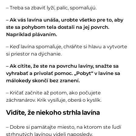
– Treba sa zbaviť lyží, palíc, spomaľujú.
– Ak vás lavína unáša, urobte všetko pre to, aby
ste sa pohybom tela dostali na jej povrch.
Napríklad plávaním.
– Keď lavína spomaľuje, chráňte si hlavu a vytvorte
si priestor na dýchanie.
– Ak cítite, že ste na povrchu lavíny, snažte sa
vyhrabať a privolať pomoc. „Pobyt“ v lavíne sa
málokedy skončí bez zranení.
– Kričať začnite až potom, ako počujete
záchranárov. Krik vysiľuje, oberá o kyslík.
Vidíte, že niekoho strhla lavína
– Dobre si pamätajte miesto, na ktorom ste ľudí
strhnutých lavínou videli naposledy.