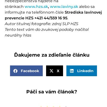
nebezpečenstva nájdete na
stránkach
www.hzs.sk
,
www.laviny.sk
alebo sa
informujte na telefónnom čísle
Strediska lavínovej
prevencie HZS +421 44/559 16 95
.
Autor titulnej fotografie: zdroj SLP HZS
Tento text vám do zvukovej podoby načítal
neurálny hlas
Ďakujeme za zdieľanie článku
Facebook
X
LinkedIn
Páči sa vám článok?