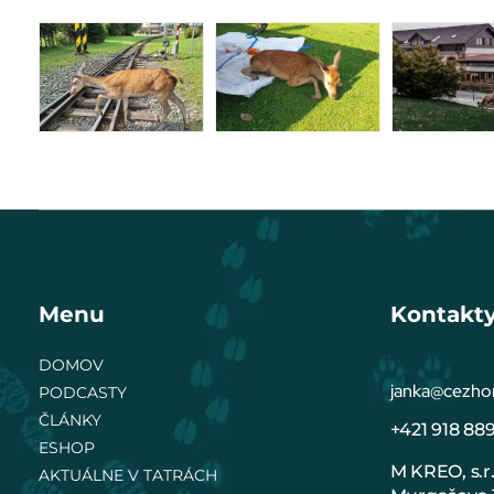
Menu
Kontakt
DOMOV
janka@cezhor
PODCASTY
ČLÁNKY
+421 918 889
ESHOP
M KREO, s.r.
AKTUÁLNE V TATRÁCH