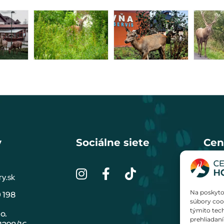
y
Sociálne siete
Cen
y.sk
Na poskyto
 198
súbory cook
týmito tec
o.
prehliadaní