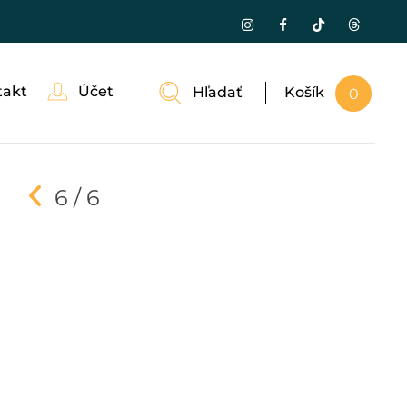
takt
Účet
Hľadať
Košík
0
6 / 6