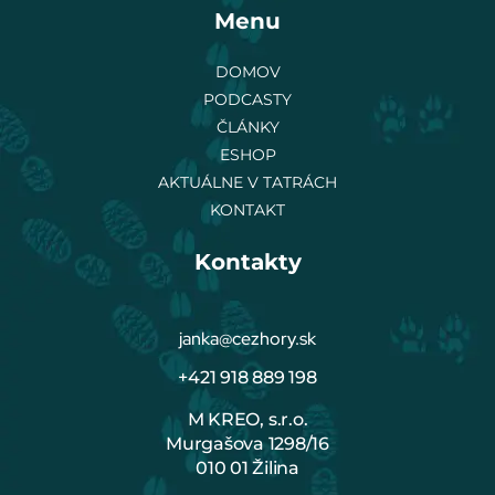
Menu
DOMOV
PODCASTY
ČLÁNKY
ESHOP
AKTUÁLNE V TATRÁCH
KONTAKT
Kontakty
janka@cezhory.sk
+421 918 889 198
M KREO, s.r.o.
Murgašova 1298/16
010 01 Žilina