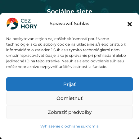
Sociálne siete
Spravovať Súhlas
Na poskytovanie tých najlepších skúseností používame
Cenník
technológie, ako sú súbory cookie na ukladanie a/alebo prístup k
informáciám o zariadení. Súhlas s týmito technológiami nám
umožní spracovávať údaje, ako je správanie pri prehliadaní alebo
jedinečné ID na tejto stránke. Nesúhlas alebo odvolanie súhlasu
môže nepriaznivo ovplyvniť určité vlastnosti a funkcie.
Prijať
© 2020 - 2026 M KREO, s. r. o.
Odmietnuť
Zobraziť predvoľby
Obchodné podmienky
Ochrana osobných údajov
Vyhlásenie o ochrane súkromia
Oznámenie regulátorovi
Spravovať cookies