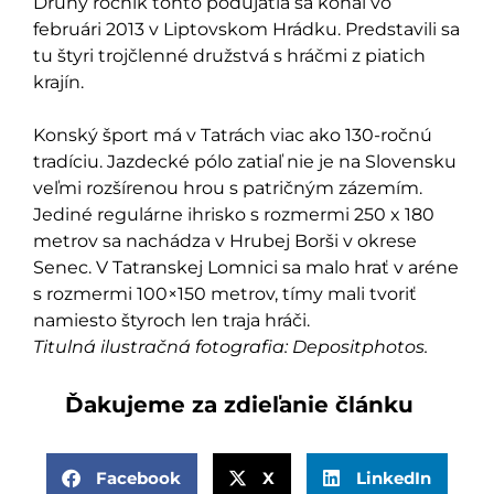
Druhý ročník tohto podujatia sa konal vo
februári 2013 v Liptovskom Hrádku. Predstavili sa
tu štyri trojčlenné družstvá s hráčmi z piatich
krajín.
Konský šport má v Tatrách viac ako 130-ročnú
tradíciu. Jazdecké pólo zatiaľ nie je na Slovensku
veľmi rozšírenou hrou s patričným zázemím.
Jediné regulárne ihrisko s rozmermi 250 x 180
metrov sa nachádza v Hrubej Borši v okrese
Senec. V Tatranskej Lomnici sa malo hrať v aréne
s rozmermi 100×150 metrov, tímy mali tvoriť
namiesto štyroch len traja hráči.
Titulná ilustračná fotografia: Depositphotos.
Ďakujeme za zdieľanie článku
Facebook
X
LinkedIn