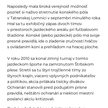
Naposledy mala široká verejnosť možnosť
pozrieť si naživo stretnutie konského póla
v Tatranskej Lomnici v septembri minulého roka.
Hral sa tu exhibičný zápas dvoch tímov
v priestoroch jazdeckého areálu pri futbalovom
štadióne. Konské (alebo jazdecké) pólo má svoje
presné pravidlá, ide o zladenie zručností hráčov
s ovládaním koní a prehľadom na hracej ploche.
V roku 2010 sa konal zimný turnaj v tomto
jazdeckom športe na zamrznutom Štrbskom
plese. Stretli sa tu štyri trojčlenné tímy zo
štyroch krajín, viacero vplyvných podnikateľov
a politikov, akcia prilákala tisícky divákov.
Ochranári stanovili pred podujatím prísne
pravidlá, neštátni ochranári a niektorí miestni
poslanci akciu kritizovali.