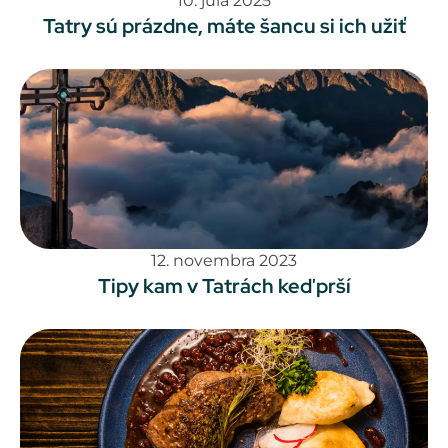
10. júla 2025
Tatry sú prázdne, máte šancu si ich užiť
12. novembra 2023
Tipy kam v Tatrách keď prší