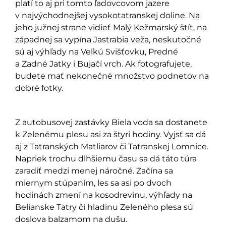
platí to aj pri tomto ľadovcovom jazere
v najvýchodnejšej vysokotatranskej doline. Na
jeho južnej strane vidieť Malý Kežmarský štít, na
západnej sa vypína Jastrabia veža, neskutočné
sú aj výhľady na Veľkú Svišťovku, Predné
a Zadné Jatky i Bujačí vrch. Ak fotografujete,
budete mať nekonečné množstvo podnetov na
dobré fotky.
Z autobusovej zastávky Biela voda sa dostanete
k Zelenému plesu asi za štyri hodiny. Vyjsť sa dá
aj z Tatranských Matliarov či Tatranskej Lomnice.
Napriek trochu dlhšiemu času sa dá táto túra
zaradiť medzi menej náročné. Začína sa
miernym stúpaním, les sa asi po dvoch
hodinách zmení na kosodrevinu, výhľady na
Belianske Tatry či hladinu Zeleného plesa sú
doslova balzamom na dušu.