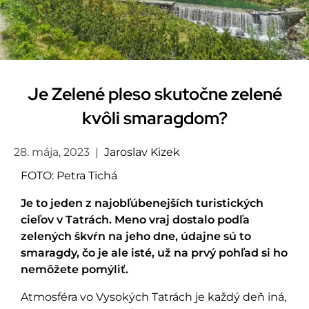
Je Zelené pleso skutočne zelené
kvôli smaragdom?
28. mája, 2023
|
Jaroslav Kizek
FOTO: Petra Tichá
Je to jeden z najobľúbenejších turistických
cieľov v Tatrách. Meno vraj dostalo podľa
zelených škvŕn na jeho dne, údajne sú to
smaragdy, čo je ale isté, už na prvý pohľad si ho
nemôžete pomýliť.
Atmosféra vo Vysokých Tatrách je každý deň iná,