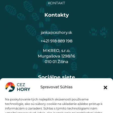
KONTAKT
Kontakty
janka@cezhory.sk
+421 918 889 198
M KREO, s.r.o.
Murgašova 1298/16
010 01 Žilina
Sociálne siete
Spravovať Súhlas
Na poskytovanie tých najlepších skúseností používame
Cenník
technológie, ako sú súbory cookie na ukladanie a/alebo prístup k
informáciám o zariadení. Súhlas s týmito technológiami nám
umožní spracovávať údaje, ako je správanie pri prehliadaní alebo