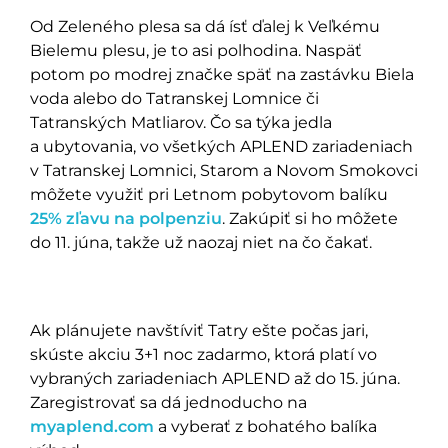
Od Zeleného plesa sa dá ísť ďalej k Veľkému
Bielemu plesu, je to asi polhodina. Naspäť
potom po modrej značke späť na zastávku Biela
voda alebo do Tatranskej Lomnice či
Tatranských Matliarov. Čo sa týka jedla
a ubytovania, vo všetkých APLEND zariadeniach
v Tatranskej Lomnici, Starom a Novom Smokovci
môžete využiť pri Letnom pobytovom balíku
25% zľavu na polpenziu
. Zakúpiť si ho môžete
do 11. júna, takže už naozaj niet na čo čakať.
Ak plánujete navštíviť Tatry ešte počas jari,
skúste akciu 3+1 noc zadarmo, ktorá platí vo
vybraných zariadeniach APLEND až do 15. júna.
Zaregistrovať sa dá jednoducho na
myaplend.com
a vyberať z bohatého balíka