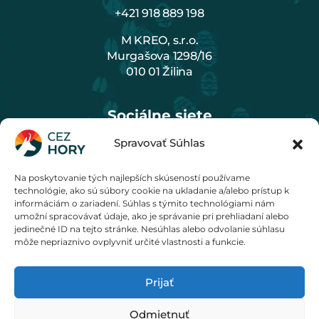
+421 918 889 198
M KREO, s.r.o.
Murgašova 1298/16
010 01 Žilina
Sociálne siete
Spravovať Súhlas
Na poskytovanie tých najlepších skúseností používame
Cenník
technológie, ako sú súbory cookie na ukladanie a/alebo prístup k
informáciám o zariadení. Súhlas s týmito technológiami nám
umožní spracovávať údaje, ako je správanie pri prehliadaní alebo
jedinečné ID na tejto stránke. Nesúhlas alebo odvolanie súhlasu
môže nepriaznivo ovplyvniť určité vlastnosti a funkcie.
Prijať
© 2020 - 2026 M KREO, s. r. o.
Odmietnuť