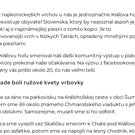
z
najikonickej
š
ích
vrchov u nás je jednozna
čne Kr
á
ľova ho
xistuje obyvateľ Slovenska, ktor
ý by nepoznal aspo
ň je
atí aj o najznámej
šej piesni o tomto kopci. Je to
evovanejš
í vrch v Nízkych Tatrách, opradený mnohými p
a piesňami.
Krá
ľovu hoľu smeroval n
á
š ďalš
í komunitný výstup v piato
ktorý prekonal na
še očak
ávania. Na výzvu z facebookove
try vás pri
šlo okolo 20, čo n
ás ve
ľmi teš
í.
šade boli ružov
é kvety
vrbovky
me sa ráno na parkovisku na
Krá
ľohoľskej
ceste v obci Šum
m sme išli okolo zn
ámeho
Chmaro
šsk
ého
viaduktu s je
 oblúkmi. Samozrejme, museli sme si ho odfoti
ť.
a sme vyrazili cez
Skaličku
smerom k Chate pod Kr
á
ľov
e po asfaltke, potom sme sa napojili na lesn
ý chodník, kt