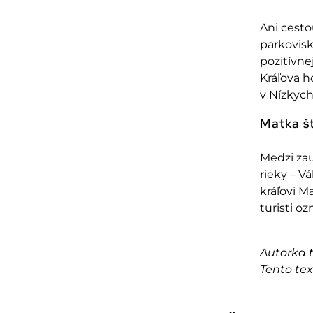
Ani cesto
parkovisk
pozit
ívne
Krá
ľova h
v N
ízkych
Matka št
Medzi zau
rieky
– V
á
krá
ľovi M
turisti oz
Autorka t
Tento te