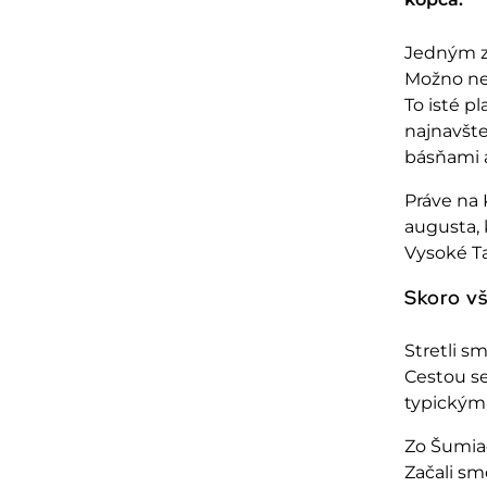
Jedným 
Možno nee
To isté pl
najnavšt
b
ás
ňami 
Pr
áve na 
augusta, 
Vysoké Ta
Skoro v
Stretli s
Cestou se
typickými
Zo Šumiac
Začali sm