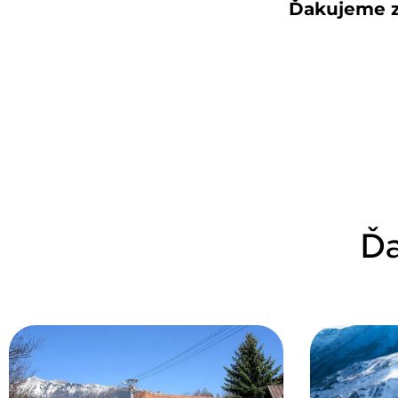
Ďakujeme z
Ďa