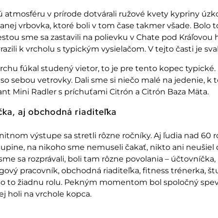
 atmosféru v prírode dotvárali ru
žov
é kvety
kypriny
úzkol
vanej
vrbovka
, ktor
é boli v tom
čase takmer všade. Bolo t
estou sme sa zastavili na polievku v Chate pod Krá
ľovou h
azili k vrcholu s typick
ým vysiela
čom. V tejto časti je sv
rchu fúkal studený vietor, to je pre tento kopec typické.
so sebou vetrovky. Dali sme si niečo mal
é na jedenie, k
ant Mini
Radler
s pr
íchu
ťami Citr
ón a Citrón Baza Mäta.
čka, aj obchodn
á riadite
ľka
nitnom v
ýstupe sa stretli rôzne ro
čn
íky. Aj
ľudia nad 60 r
skupine, na nikoho sme nemuseli čakať, nikto ani neušiel
sme sa rozpr
ávali, boli tam rôzne povolania
–
ú
čtovn
í
čka,
gov
ý pracovník, obchodná riadite
ľka, fitness tr
énerka,
št
lo to žiadnu rolu. Pekn
ým momentom bol spolo
čn
ý spe
ej holi na vrchole kopca.