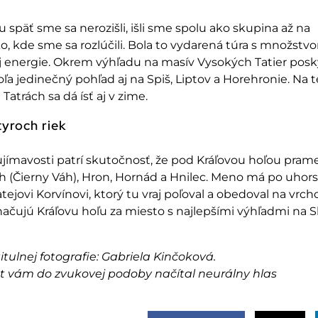
u sp
ä
ť sme sa nerozišli, išli sme spolu ako skupina až na
o, kde sme sa rozl
ú
čili. Bola to vydaren
á túra s mno
žstv
j energie. Okrem výh
ľadu na mas
ív Vysokých Tatier posk
oľa jedinečn
ý poh
ľad aj na Spiš, Liptov a Horehronie. Na 
 Tatrách sa dá ís
ť aj v zime.
yroch riek
j
ímavosti patrí skuto
čnosť, že pod Kr
á
ľovou hoľou prame
h (
Čierny V
áh), Hron, Hornád a Hnilec. Meno má po uho
atejovi Korv
ínovi, ktorý tu vraj po
ľoval a obedoval na vrch
na
čuj
ú Krá
ľovu hoľu za miesto s najlepš
ími výh
ľadmi na S
itulnej fotografie:
Gabriela Kinčokov
á
.
xt vám do zvukovej podoby načítal neurálny hlas