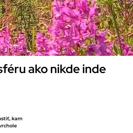
féru ako nikde inde
sti
ť, kam
 vrchole