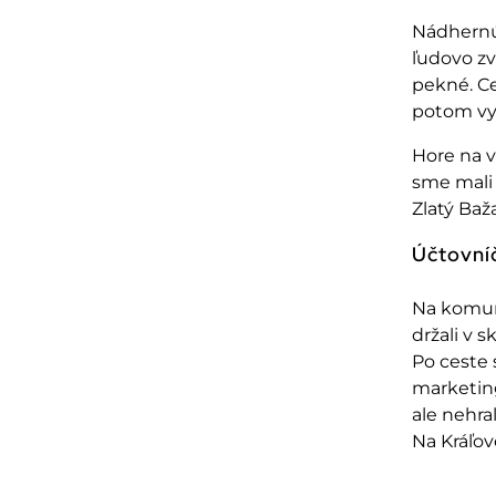
N
ádhernú
ľudovo z
pekn
é. C
potom vyr
Hore na v
sme mali 
Zlatý Ba
ž
Ú
čtovn
í
Na komu
držali v 
Po ceste 
marketin
ale nehra
Na Krá
ľov