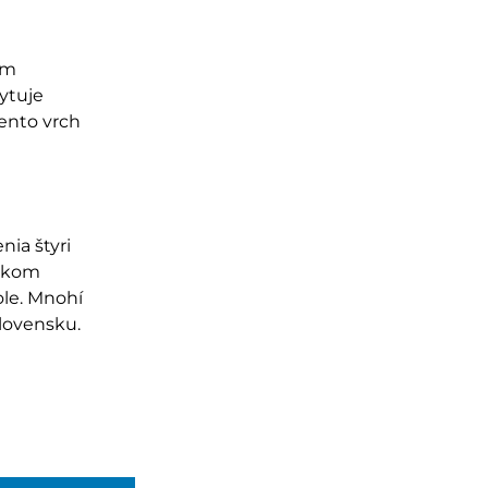
om
ytuje
tento vrch
nia štyri
rskom
ole. Mnoh
í
lovensku.