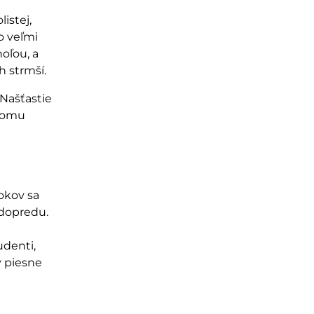
istej,
o veľmi
oľou, a
ah strmš
í.
 Na
šťastie
 tomu
okov sa
 dopredu.
udenti,
v piesne