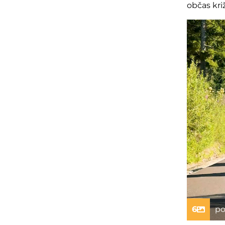
ob
čas kri
6
po