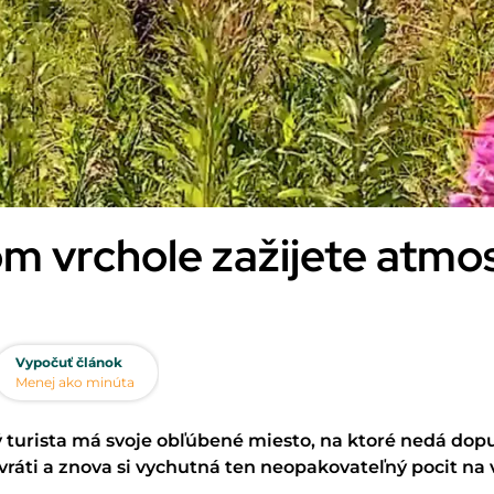
m vrchole zažijete atmos
Vypočuť článok
Menej ako minúta
ý turista má svoje ob
ľ
úbené miesto, na ktoré nedá dopu
vr
áti a znova si vychutná ten neopakovate
ľn
ý pocit na