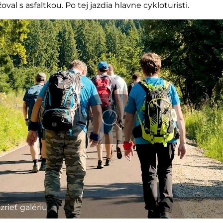
žoval s asfaltkou. Po tej jazdia hlavne
cykloturisti
.
zrieť galériu