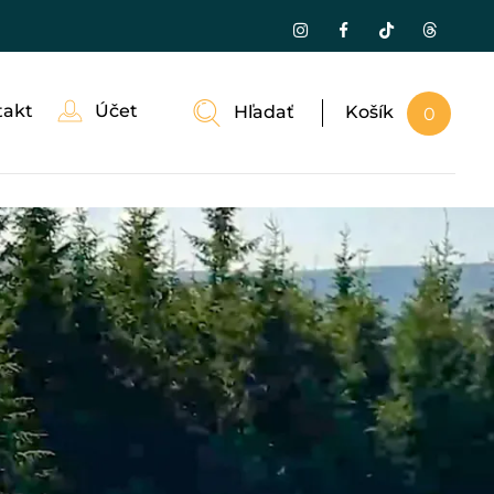
takt
Účet
Hľadať
Košík
0