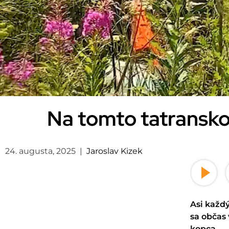
Na tomto tatransko
24. augusta, 2025
|
Jaroslav Kizek
Asi ka
žd
sa občas 
kopca.