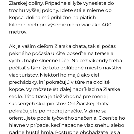
Žiarskej doliny. Prípadne si lyže vynesiete do
trochu vyššej polohy. Idete stále mierne do
kopca, dolina má približne na piatich
kilometroch prevýšenie niečo viac ako 400
metrov.
Ak je vaším cieľom Žiarska chata, tak si počas
pekného počasia určite poseďte na terase a
vychutnajte slnečné lúče. No cez víkendy treba
počítať s tým, že toto obľúbené miesto navštívi
viac turistov. Niektorí ho majú ako cieľ
prechádzky, iní pokračujú v túre na okolité
kopce. Vy môžete ísť ďalej napríklad na Žiarske
sedlo. Táto trasa je tiež vhodná pre menej
skúsených skialpinistov. Od Žiarskej chaty
pokračujete po modrej značke. V zime sa
orientujete podľa tyčového značenia. Oceníte ho
hlavne v prípade, keď napadne viac snehu alebo
padne hustá hmla. Postupne obchádzate les a