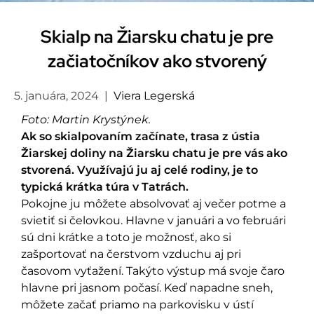
Skialp na Žiarsku chatu je pre
začiatočníkov ako stvorený
5. januára, 2024
|
Viera Legerská
Foto: Martin Krystýnek.
Ak so skialpovaním začínate, trasa z ústia
Žiarskej doliny na Žiarsku chatu je pre vás ako
stvorená. Využívajú ju aj celé rodiny, je to
typická krátka túra v Tatrách.
Pokojne ju môžete absolvovať aj večer potme a
svietiť si čelovkou. Hlavne v januári a vo februári
sú dni krátke a toto je možnosť, ako si
zašportovať na čerstvom vzduchu aj pri
časovom vyťažení. Takýto výstup má svoje čaro
hlavne pri jasnom počasí. Keď napadne sneh,
môžete začať priamo na parkovisku v ústí