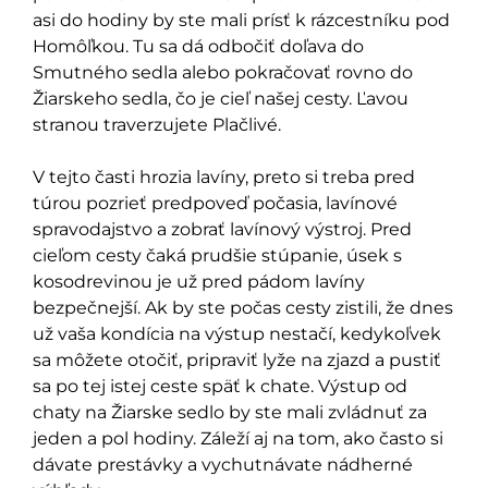
asi do hodiny by ste mali prísť k rázcestníku pod
Homôľkou. Tu sa dá odbočiť doľava do
Smutného sedla alebo pokračovať rovno do
Žiarskeho sedla, čo je cieľ našej cesty. Ľavou
stranou traverzujete Plačlivé.
V tejto časti hrozia lavíny, preto si treba pred
túrou pozrieť predpoveď počasia, lavínové
spravodajstvo a zobrať lavínový výstroj. Pred
cieľom cesty čaká prudšie stúpanie, úsek s
kosodrevinou je už pred pádom lavíny
bezpečnejší. Ak by ste počas cesty zistili, že dnes
už vaša kondícia na výstup nestačí, kedykoľvek
sa môžete otočiť, pripraviť lyže na zjazd a pustiť
sa po tej istej ceste späť k chate. Výstup od
chaty na Žiarske sedlo by ste mali zvládnuť za
jeden a pol hodiny. Záleží aj na tom, ako často si
dávate prestávky a vychutnávate nádherné