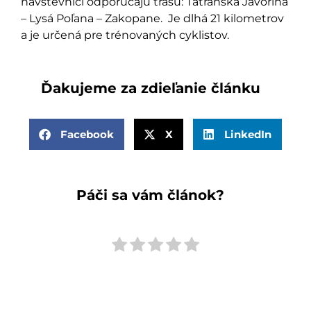
návštevníci odporúčajú trasu: Tatranská Javorina
– Lysá Poľana – Zakopane. Je dlhá 21 kilometrov
a je určená pre trénovaných cyklistov.
Ďakujeme za zdieľanie článku
Facebook
X
LinkedIn
Páči sa vám článok?