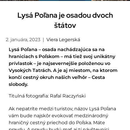
Lysá Poľana je osadou dvoch
štátov
2. januára, 2023
|
Viera Legerská
Lysá Poľana – osada nachádzajúca sa na
hraniciach s Poľskom – má tiež svoj unikátny
prívlastok – je najsevernejšie položenou vo
Vysokých Tatrách. A je aj miestom, na ktorom
končí cestný okruh našich veľhôr – Cesta
slobody.
Titulná fotografia: Rafal Raczyński
Ak nepatríte medzi turistov, názov Lysá Poľana
vám bude najskôr evokovať medzinárodný
hraničný cestný priechod do Poľska. Máte
pravdu. A pravdu budú mať aj tí návštevníci