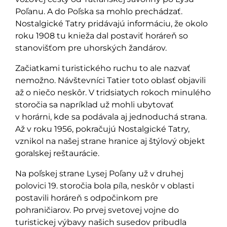
Poľanu. A do Poľska sa mohlo prechádzať.
Nostalgické Tatry pridávajú informáciu, že okolo
roku 1908 tu knieža dal postaviť horáreň so
stanovišťom pre uhorských žandárov.
Začiatkami turistického ruchu to ale nazvať
nemožno. Návštevníci Tatier toto oblasť objavili
až o niečo neskôr. V tridsiatych rokoch minulého
storočia sa napríklad už mohli ubytovať
v horárni, kde sa podávala aj jednoduchá strana.
Až v roku 1956, pokračujú Nostalgické Tatry,
vznikol na našej strane hranice aj štýlový objekt
goralskej reštaurácie.
Na poľskej strane Lysej Poľany už v druhej
polovici 19. storočia bola píla, neskôr v oblasti
postavili horáreň s odpočinkom pre
pohraničiarov. Po prvej svetovej vojne do
turistickej výbavy našich susedov pribudla