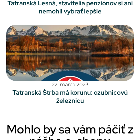
Tatranská Lesná, stavitelia penziónov si ani
nemohli vybrať lepšie
22. marca 2023
Tatranská Štrba má korunu: ozubnicovú
železnicu
Mohlo by sa vám páčiť z