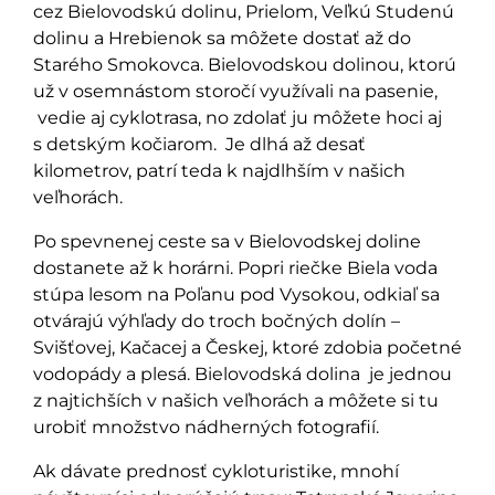
cez Bielovodskú dolinu, Prielom, Veľkú Studenú
dolinu a Hrebienok sa môžete dostať až do
Starého Smokovca. Bielovodskou dolinou, ktorú
už v osemnástom storočí využívali na pasenie,
vedie aj cyklotrasa, no zdolať ju môžete hoci aj
s detským kočiarom. Je dlhá až desať
kilometrov, patrí teda k najdlhším v našich
veľhorách.
Po spevnenej ceste sa v Bielovodskej doline
dostanete až k horárni. Popri riečke Biela voda
stúpa lesom na Poľanu pod Vysokou, odkiaľ sa
otvárajú výhľady do troch bočných dolín –
Svišťovej, Kačacej a Českej, ktoré zdobia početné
vodopády a plesá. Bielovodská dolina je jednou
z najtichších v našich veľhorách a môžete si tu
urobiť množstvo nádherných fotografií.
Ak dávate prednosť cykloturistike, mnohí