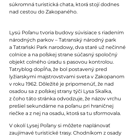
súkromná turistická chata, ktorá stojí dodnes
nad cestou do Zakopaného.
Lysú Poľanu tvoria budovy súvisiace s riadením
národných parkov – Tatranský národný park
a Tatrański Park narodowy, dva staré už nečinné
colnice a na poľskej strane súčasný spoločný
objekt colného úradu s pasovou kontrolou.
Tatryblog dopĺňa, že bol postavený pred
lyžiarskymi majstrovstvami sveta v Zakopanom
v roku 1962. Dôležité je pripomenúť, že nad
osadou sa z poľskej strany týči Lysa Skalka,
z čoho táto stránka odvodzuje, že názov vrchu
prešiel sekundárne na poľanu pri hraničnej
riečke a z nej na osadu, ktorá sa tu sformovala.
V okolí Lysej Poľany si môžete naplánovať
zaujímavé turistické trasy. Chodníkom z osady