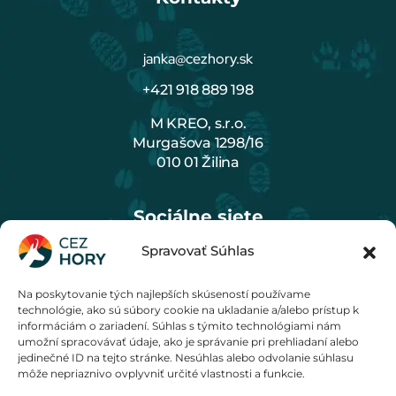
janka@cezhory.sk
+421 918 889 198
M KREO, s.r.o.
Murgašova 1298/16
010 01 Žilina
Sociálne siete
Spravovať Súhlas
Na poskytovanie tých najlepších skúseností používame
Cenník
technológie, ako sú súbory cookie na ukladanie a/alebo prístup k
informáciám o zariadení. Súhlas s týmito technológiami nám
umožní spracovávať údaje, ako je správanie pri prehliadaní alebo
jedinečné ID na tejto stránke. Nesúhlas alebo odvolanie súhlasu
môže nepriaznivo ovplyvniť určité vlastnosti a funkcie.