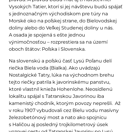
Vysokých Tatier, ktorí si jej návštevu budú spájať
s jednoznačným východiskom pre túry na
Morské oko na poľskej strane, do Bielovodskej
doliny alebo do Veľkej Studenej doliny u nás.
A osada je spojená s ešte jednou
výnimočnosťou – rozprestiera sa na území
oboch štátov: Poľska i Slovenska.
Na slovenskú a poľskú časť Lysú Poľanu delí
riečka Biela voda (Bialka). Ako uvádzajú
Nostalgické Tatry, lúka na východnom brehu
tejto riečky patrila k javorinskému panstvu,
ktoré vlastnil knieža Hohenlohe. Neosídlenú
lokalitu spájal s Tatranskou Javorinou iba
kamenistý chodník, ktorým povozy neprešli. Až
v roku 1907 vybudovali cez Bielu vodu masívny
železobetónový most a nato ako spojnicu
s Haličou aj posledný trojkilometrový úsek
vozovej cesty od Tatranskej Javoriny po Lysú