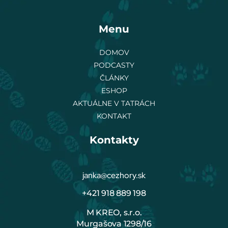
Menu
DOMOV
PODCASTY
ČLÁNKY
ESHOP
AKTUÁLNE V TATRÁCH
KONTAKT
Kontakty
janka@cezhory.sk
+421 918 889 198
M KREO, s.r.o.
Murgašova 1298/16