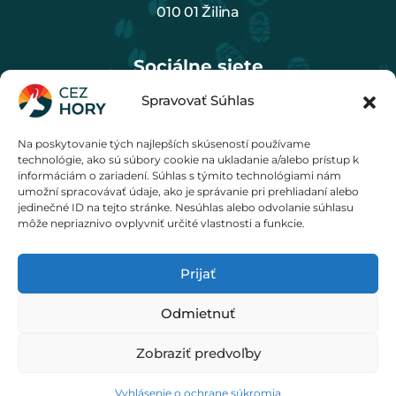
010 01 Žilina
Sociálne siete
Spravovať Súhlas
Na poskytovanie tých najlepších skúseností používame
Cenník
technológie, ako sú súbory cookie na ukladanie a/alebo prístup k
informáciám o zariadení. Súhlas s týmito technológiami nám
umožní spracovávať údaje, ako je správanie pri prehliadaní alebo
jedinečné ID na tejto stránke. Nesúhlas alebo odvolanie súhlasu
môže nepriaznivo ovplyvniť určité vlastnosti a funkcie.
Prijať
© 2020 - 2026 M KREO, s. r. o.
Odmietnuť
Zobraziť predvoľby
Obchodné podmienky
Ochrana osobných údajov
Vyhlásenie o ochrane súkromia
Oznámenie regulátorovi