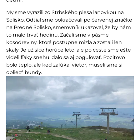
My sme vyrazili zo Štrbského plesa lanovkou na
Solisko. Odtiaľ sme pokračovali po červenej značke
na Predné Solisko, smerovník ukazoval, že by nám
to malo trvať hodinu. Začali sme v pásme
kosodreviny, ktorá postupne mizla a zostali len
skaly. Je už síce horúce leto, ale po ceste sme ešte
videli fľaky snehu, dalo sa aj poguľovať. Pocitovo
bolo teplo, ale keď zafúkal vietor, museli sme si
obliecť bundy.