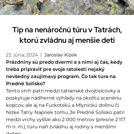
Tip na nenáročnú túru v Tatrách,
ktorú zvládnu aj menšie deti
22. júna, 2024
|
Jaroslav Kizek
Prázdniny sú predo dvermi a s nimi aj čas, kedy
treba pripraviť pre svoje ratolesti nejaký
nevšedný zaujímavý program. Čo tak túra na
Predné Solisko?
Tento vrch patrí medzi tatranské dvojtisícovky a
poskytuje nádherné výhľady na okolitú scenériu
kopcov, ale aj na Furkotskú a Mlynickú dolinu či
Nízke Tatry. Napriek tomu, že Predné Solisko patrí
medzi vrchy vyššie ako 2 000 metrov (presne 2 117
m n. m.), túru naň zvládnu aj rodiny s menšími
deťmi.