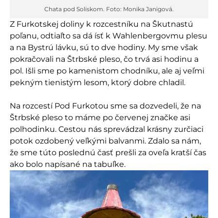
Chata pod Soliskom. Foto: Monika Janigová.
Z Furkotskej doliny k rozcestníku na Škutnastú
poľanu, odtiaľto sa dá ísť k Wahlenbergovmu plesu
a na Bystrú lávku, sú to dve hodiny. My sme však
pokračovali na Štrbské pleso, čo trvá asi hodinu a
pol. Išli sme po kamenistom chodníku, ale aj veľmi
pekným tienistým lesom, ktorý dobre chladil.
Na rozcestí Pod Furkotou sme sa dozvedeli, že na
Štrbské pleso to máme po červenej značke asi
polhodinku. Cestou nás sprevádzal krásny zurčiaci
potok ozdobený veľkými balvanmi. Zdalo sa nám,
že sme túto poslednú časť prešli za oveľa kratší čas
ako bolo napísané na tabuľke.