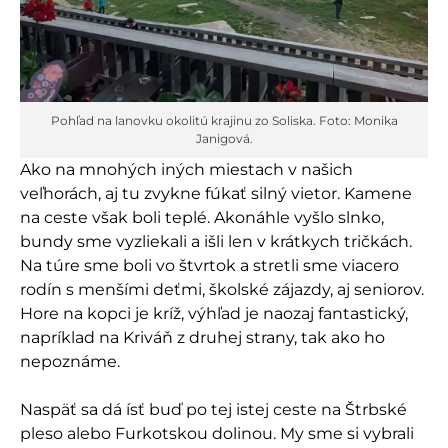
Pohľad na lanovku okolitú krajinu zo Soliska. Foto: Monika
Janigová.
Ako na mnohých iných miestach v našich
veľhorách, aj tu zvykne fúkať silný vietor. Kamene
na ceste však boli teplé. Akonáhle vyšlo slnko,
bundy sme vyzliekali a išli len v krátkych tričkách.
Na túre sme boli vo štvrtok a stretli sme viacero
rodín s menšími deťmi, školské zájazdy, aj seniorov.
Hore na kopci je kríž, výhľad je naozaj fantastický,
napríklad na Kriváň z druhej strany, tak ako ho
nepoznáme.
Naspäť sa dá ísť buď po tej istej ceste na Štrbské
pleso alebo Furkotskou dolinou. My sme si vybrali