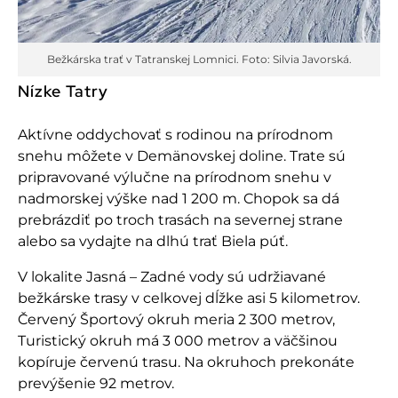
Bežkárska trať v Tatranskej Lomnici. Foto: Silvia Javorská.
Nízke Tatry
Aktívne oddychovať s rodinou na prírodnom
snehu môžete v Demänovskej doline. Trate sú
pripravované výlučne na prírodnom snehu v
nadmorskej výške nad 1 200 m. Chopok sa dá
prebrázdiť po troch trasách na severnej strane
alebo sa vydajte na dlhú trať Biela púť.
V lokalite Jasná – Zadné vody sú udržiavané
bežkárske trasy v celkovej dĺžke asi 5 kilometrov.
Červený Športový okruh meria 2 300 metrov,
Turistický okruh má 3 000 metrov a väčšinou
kopíruje červenú trasu. Na okruhoch prekonáte
prevýšenie 92 metrov.