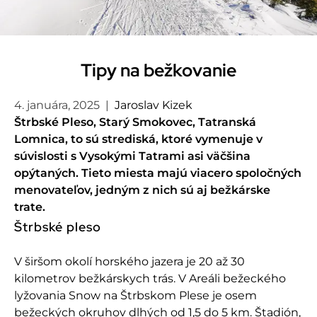
Tipy na bežkovanie
4. januára, 2025
|
Jaroslav Kizek
Štrbské Pleso, Starý Smokovec, Tatranská
Lomnica, to sú strediská, ktoré vymenuje v
súvislosti s Vysokými Tatrami asi väčšina
opýtaných. Tieto miesta majú viacero spoločných
menovateľov, jedným z nich sú aj bežkárske
trate.
Štrbské pleso
V širšom okolí horského jazera je 20 až 30
kilometrov bežkárskych trás. V Areáli bežeckého
lyžovania Snow na Štrbskom Plese je osem
bežeckých okruhov dlhých od 1,5 do 5 km. Štadión,