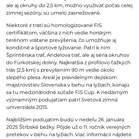
ale aj okruhy do 2,5 km, možno využívať počas celej
zimnej sezóny, sú umelo zasnežované.
Niektoré z tratí sú homologizované FIS
certifikátom, väčšina z nich vedie horským
terénom vrátane prevýšenia, čo umožňuje aj
kondičné a športové lyžovanie. Patrí k nim
Šprintérska trať, Andelova trať, ale aj séria okruhov
do Furkotskej doliny. Najkratšia z profilovo ťažkých
trás (2,5 km) s prevýšením 90 m vedie okolo
slepého plesa. Areál je pravidelným dejiskom
majstrovstiev Slovenska v behu na lyžiach, konajú
sa tu medzinárodné súťaže FIS Cup. K nedávnym
významným podujatiam patrí Svetová zimná
univerziáda 2015.
Najbližším podujatím budú v nedeľu 26. januára
2025 Štrbské bežky. Pôjde už o 11. ročník verejných
pretekov v behu na lyžiach. Viac informácií nájdete