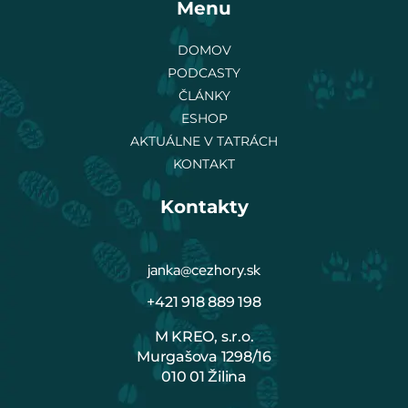
Menu
DOMOV
PODCASTY
ČLÁNKY
ESHOP
AKTUÁLNE V TATRÁCH
KONTAKT
Kontakty
janka@cezhory.sk
+421 918 889 198
M KREO, s.r.o.
Murgašova 1298/16
010 01 Žilina