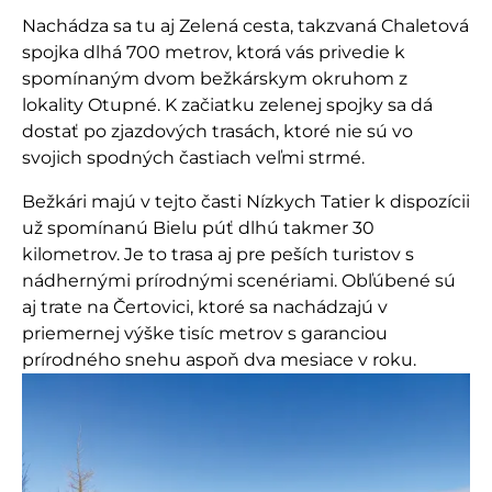
Nachádza sa tu aj Zelená cesta, takzvaná Chaletová
spojka dlhá 700 metrov, ktorá vás privedie k
spomínaným dvom bežkárskym okruhom z
lokality Otupné. K začiatku zelenej spojky sa dá
dostať po zjazdových trasách, ktoré nie sú vo
svojich spodných častiach veľmi strmé.
Bežkári majú v tejto časti Nízkych Tatier k dispozícii
už spomínanú Bielu púť dlhú takmer 30
kilometrov. Je to trasa aj pre peších turistov s
nádhernými prírodnými scenériami. Obľúbené sú
aj trate na Čertovici, ktoré sa nachádzajú v
priemernej výške tisíc metrov s garanciou
prírodného snehu aspoň dva mesiace v roku.