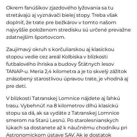
Okrem fanúšikov zjazdového lyžovania sa tu
stretávajú aj vyznávači bielej stopy. Treba však
doplniť, že trate pre bežkárov v tomto našom
najvyššie položenom stredisku sú určené prevažne
zdatnejším športovcom.
Zaujímavý okruh s korčuliarskou aj klasickou
stopou vedie cez areál Kolbiska v blízkosti
futbalového ihriska a budovy Štátnych lesov
TANAP-u. Meria 2,4 kilometra a je to skvelý zážitok
znásobený starostlivou úpravou trate, je vhodná aj
pre deti.
V blízkosti Tatranskej Lomnice nájdete aj ľahkú
trasu. Vybehnúť na 8 kilometrov dlhú klasickú
stopu sa dá, ak sa vydáte z Tatranskej Lomnice
smerom na Starú Lesnú. Po starolesnianskych
lúkach sa dostanete až k náučnému chodníku pri
Astronomickom ústave SAV. Ak je dostatok