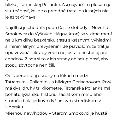
blízkej Tatranskej Polianke. Asi najväčším plusom je
skutočnosť, že ide o prírodné trate, na ktorých nie
je až taký nával.
Najdlhší je chodník popri Ceste slobody z Nového
Smokovca do Vyšných Hágov, ktorý sa v zime mení
na 8 km dlhú bežkársku trasu s krásnymi výhľadmi
a minimálnym prevýšením. Je pravidlom, že trať je
upravovaná tak, aby vedľa nej ostal priestor aj pre
chodcov. Žiada si to z ich strany ohľaduplnosť, aby
stopu zbytočne neničili.
Obľúbené sú aj okruhy na lúkach medzi
Tatranskou Poliankou a blízkym Gerlachovom. Prvý
má dva, druhý tri kilometre. Tatranská Polianka má
bohatú lyžiarsku históriu, začiatkom minulého
storočia bola jediným lyžiarskym strediskom v
Uhorsku.
Miernou nevýhodou v Starom Smokovci je hustá