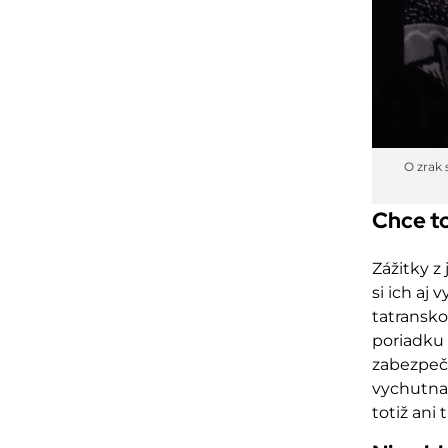
O zrak 
Chce t
Zážitky z
si ich aj
tatransk
poriadku 
zabezpeču
vychutnať
totiž ani 