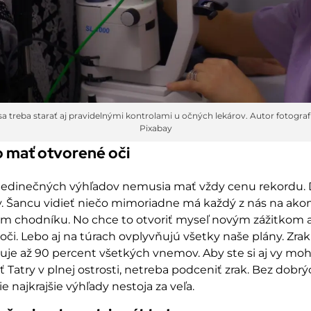
sa treba starať aj pravidelnými kontrolami u očných lekárov. Autor fotografi
Pixabay
o mať otvorené oči
 jedinečných výhľadov nemusia mať vždy cenu rekordu. 
 vy. Šancu vidieť niečo mimoriadne má každý z nás na ak
om chodníku. No chce to otvoriť myseľ novým zážitkom 
oči. Lebo aj na túrach ovplyvňujú všetky naše plány. Zra
je až 90 percent všetkých vnemov. Aby ste si aj vy moh
 Tatry v plnej ostrosti, netreba podceniť zrak. Bez dobrý
tie najkrajšie výhľady nestoja za veľa.