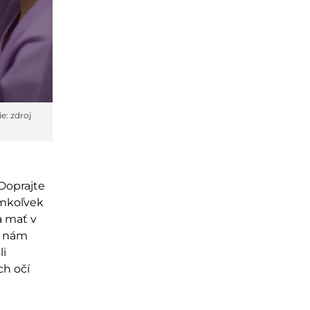
e: zdroj
Doprajte
omkoľvek
a mať v
k nám
li
ch očí