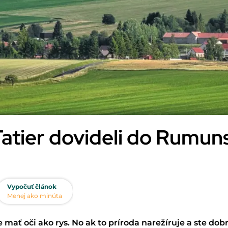
Tatier dovideli do Rumun
Vypočuť článok
Menej ako minúta
mať oči ako rys. No ak to príroda narežíruje a ste dob