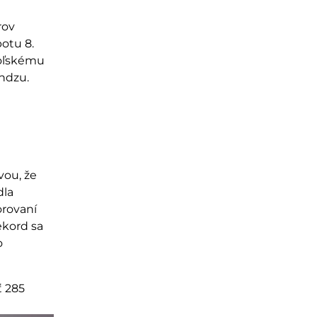
rov
otu 8.
poľskému
ndzu.
vou, že
dla
orovaní
rekord sa
o
ť 285