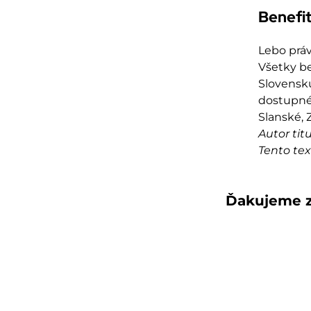
Benefi
Lebo práv
Všetky be
Slovensku
dostupné.
Slanské, 
Autor tit
Tento te
Ďakujeme z