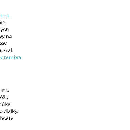
itmi.
ie,
ných
vy na
kov
e.
A ak
septembra
ultra
môžu
onúka
 diaľky.
chcete