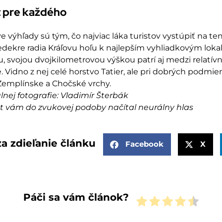
t pre každého
e výhľady sú tým, čo najviac láka turistov vystúpiť na te
dekre radia Kráľovu hoľu k najlepším vyhliadkovým loka
, svojou dvojkilometrovou výškou patrí aj medzi relatívn
 Vidno z nej celé horstvo Tatier, ale pri dobrých podmie
Zemplínske a Chočské vrchy.
ulnej fotografie: Vladimír Šterbák
xt vám do zvukovej podoby načítal neurálny hlas
a zdieľanie článku
Facebook
X
Páči sa vám článok?