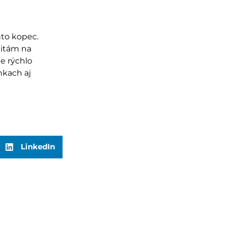
nto kopec.
litám na
e rýchlo
nkach aj
LinkedIn