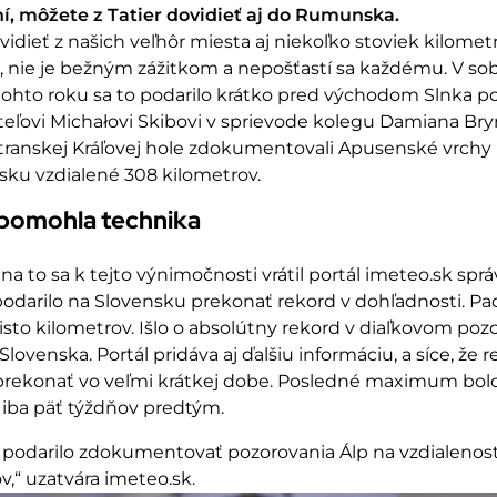
í, môžete z Tatier dovidieť aj do Rumunska.
ovidieť z našich veľhôr miesta aj niekoľko stoviek kilomet
, nie je bežným zážitkom a nepošťastí sa každému. V sob
tohto roku sa to podarilo krátko pred východom Slnka 
eľovi Michałovi Skibovi v sprievode kolegu Damiana Bry
transkej Kráľovej hole zdokumentovali Apusenské vrchy
ku vzdialené 308 kilometrov.
pomohla technika
 na to sa k tejto výnimočnosti vrátil portál imeteo.sk sprá
podarilo na Slovensku prekonať rekord v dohľadnosti. Pa
risto kilometrov. Išlo o absolútny rekord v diaľkovom poz
lovenska. Portál pridáva aj ďalšiu informáciu, a síce, že 
 prekonať vo veľmi krátkej dobe. Posledné maximum bol
iba päť týždňov predtým.
 podarilo zdokumentovať pozorovania Álp na vzdialenos
v,“ uzatvára imeteo.sk.