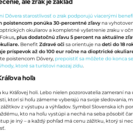
ečenie, ale zrak je základ
ni Dôvera starostlivosť o zrak podporujú viacerými benef
 poistencom ponúka 30-percentné zľavy
na vyhotoven
optrických okuliarov a kompletné vyšetrenie zraku v oč
 Fokus
, plus dodatočnú zľavu 5 percent na aktuálne zľa
okuliare.
Benefit
Zdravé oči
sa orientuje na
deti do 18 ro
je príspevok až do 100 eur ročne na dioptrické okuliar
ste poistencom Dôvery,
prepoistiť sa môžete do konca 
ýhody, ktoré sa turistovi naozaj zídu
.
ráľova hoľa
 ku Kráľovej holi. Lebo nielen pozorovatelia zameraní na 
sti, ktorí si hoľu zámerne vyberajú na svoje sledovania, 
 zážitkov z výstupu a výhľadov. Symbol Slovenska ich p
ždému, kto na hoľu vystúpi a nechá na seba pôsobiť čaro
tup je iný – a každý pohľad má cenu zážitku, ktorý si ne
sť.