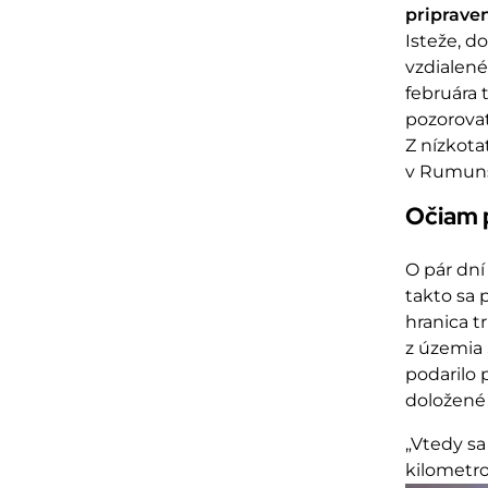
pripraven
Isteže, d
vzdialené
februára 
pozorovat
Z nízkota
v Rumuns
Očiam 
O pár dní
takto sa 
hranica t
z územia S
podarilo
doložené 
„Vtedy sa
kilometro