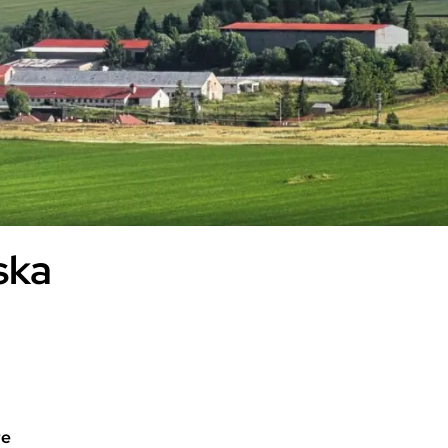
ska
re