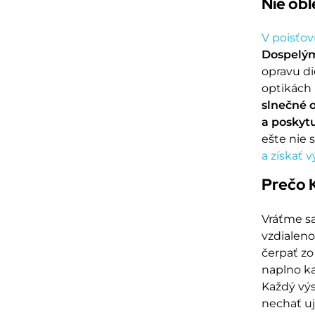
Nie obl
V poisťov
Dospelým
opravu di
optikách
slnečné 
a poskytu
ešte nie 
a získať v
Prečo K
Vráťme sa
vzdialeno
čerpať zo
naplno ka
Každý výs
nechať uj