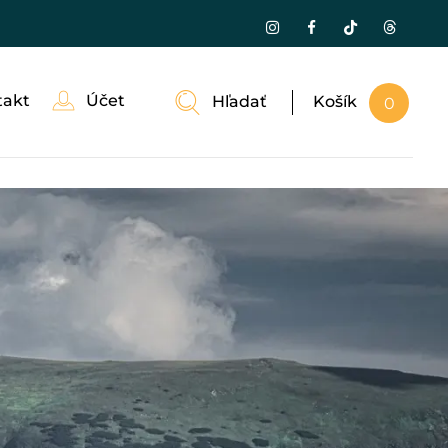
takt
Účet
Hľadať
Košík
0