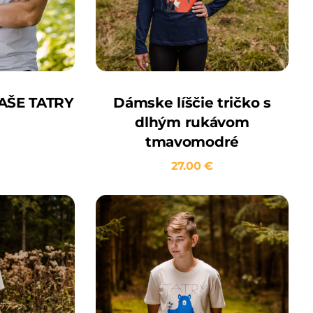
NAŠE TATRY
Dámske líščie tričko s
dlhým rukávom
tmavomodré
27.00
€