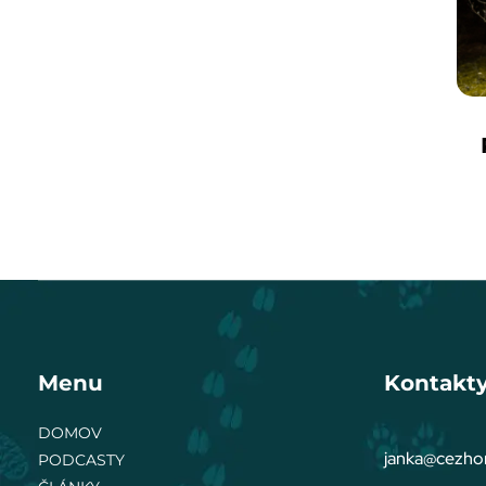
Menu
Kontakt
DOMOV
janka@cezhor
PODCASTY