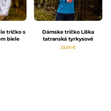
e tričko s
Dámske tričko Líška
m biele
tatranská tyrkysové
23.00
€