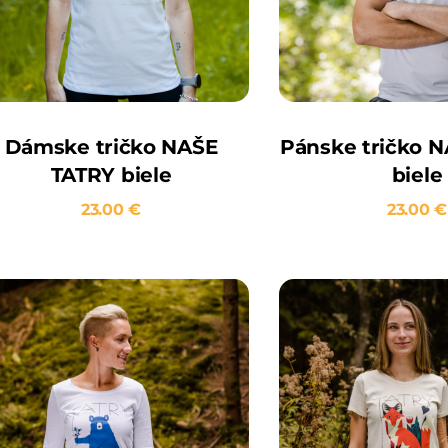
Dámske tričko NAŠE
Pánske tričko 
TATRY biele
biele
23.00
€
23.00
€