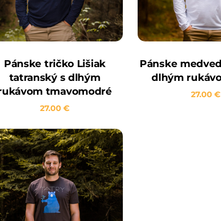
Pánske tričko Lišiak
Pánske medvedi
tatranský s dlhým
dlhým rukávo
rukávom tmavomodré
27.00
€
27.00
€