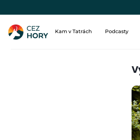
Kam v Tatrách
Podcasty
V