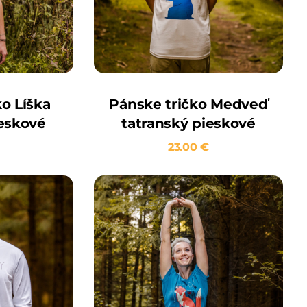
o Líška
Pánske tričko Medveď
ieskové
tatranský pieskové
23.00
€