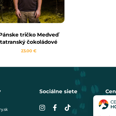
Pánske tričko Medveď
tatranský čokoládové
23.00
€
y
Sociálne siete
Cen
y.sk