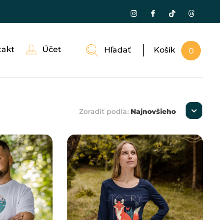
takt
Účet
Hľadať
Košík
0
Zoradiť podľa:
Najnovšieho