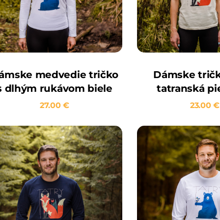
ámske medvedie tričko
Dámske tričk
s dlhým rukávom biele
tatranská p
27.00
€
23.00
€