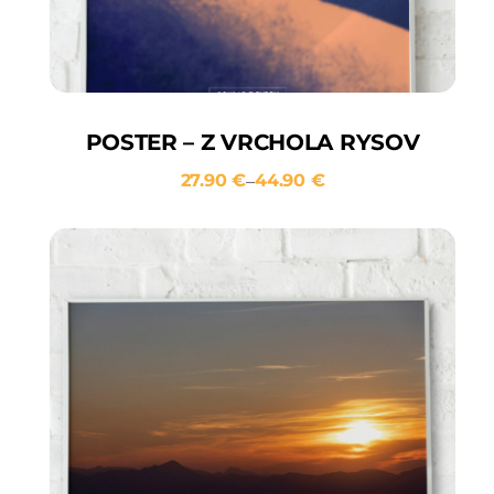
POSTER – Z VRCHOLA RYSOV
27.90
€
44.90
€
–