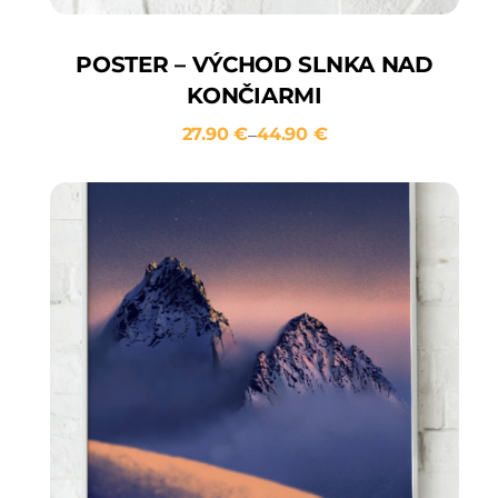
POSTER – VÝCHOD SLNKA NAD
KONČIARMI
27.90
€
44.90
€
–