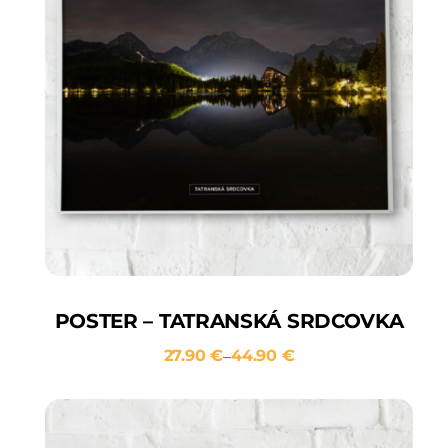
POSTER – TATRANSKÁ SRDCOVKA
27.90
€
44.90
€
–