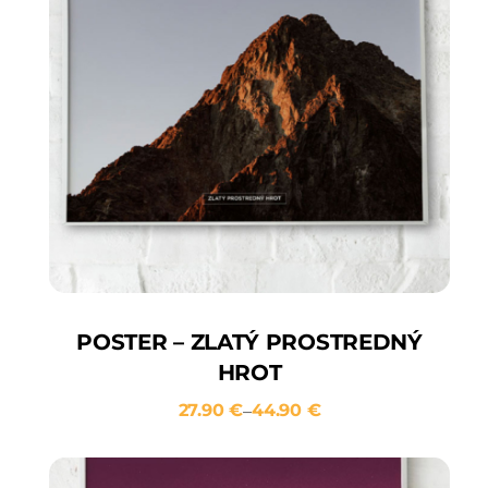
POSTER – ZLATÝ PROSTREDNÝ
HROT
27.90
€
44.90
€
–