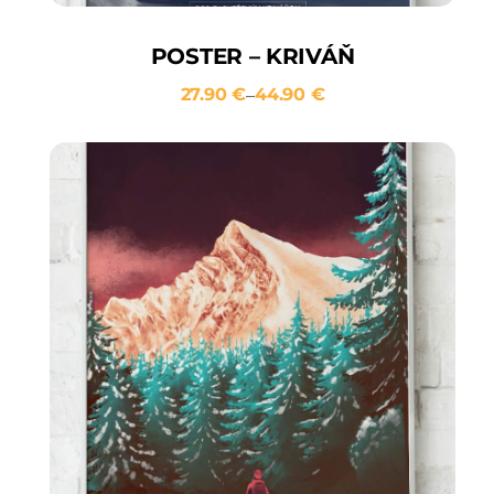
POSTER – KRIVÁŇ
27.90
€
44.90
€
–