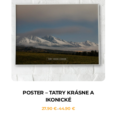
POSTER – TATRY KRÁSNE A
IKONICKÉ
27.90
€
44.90
€
–