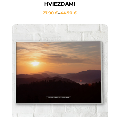
HVIEZDAMI
27.90
€
44.90
€
–