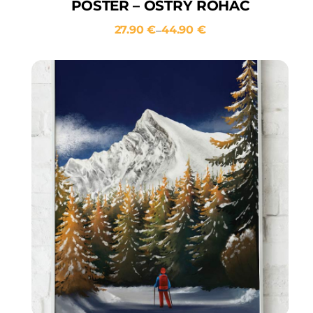
POSTER – OSTRÝ ROHÁČ
27.90
€
44.90
€
–