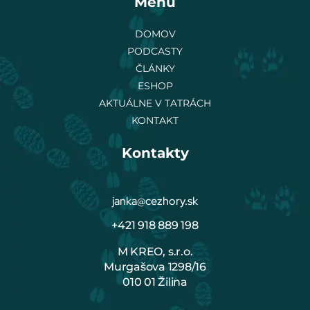
Menu
DOMOV
PODCASTY
ČLÁNKY
ESHOP
AKTUÁLNE V TATRÁCH
KONTAKT
Kontakty
janka@cezhory.sk
+421 918 889 198
M KREO, s.r.o.
Murgašova 1298/16
010 01 Žilina