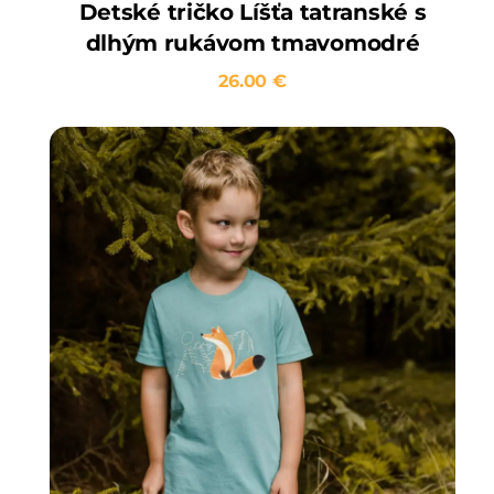
Detské tričko Líšťa tatranské s
dlhým rukávom tmavomodré
26.00
€