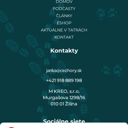
DOMOV
PODCASTY
ČLÁNKY
ESHOP
AKTUÁLNE V TATRÁCH
KONTAKT
Kontakty
janka@cezhory.sk
+421 918 889 198
M KREO, s.r.o.
Murgašova 1298/16
010 01 Žilina
Sociálne siete