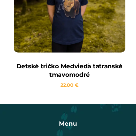
Detské tričko Medvieďa tatranské
tmavomodré
22.00
€
Menu