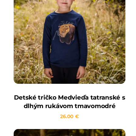
Detské tričko Medvieďa tatranské s
dlhým rukávom tmavomodré
26.00
€