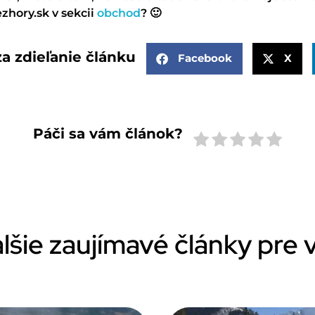
zhory.sk v sekcii
obchod
? 🙂
a zdieľanie článku
Facebook
X
Páči sa vám článok?
lšie zaujímavé články pre 