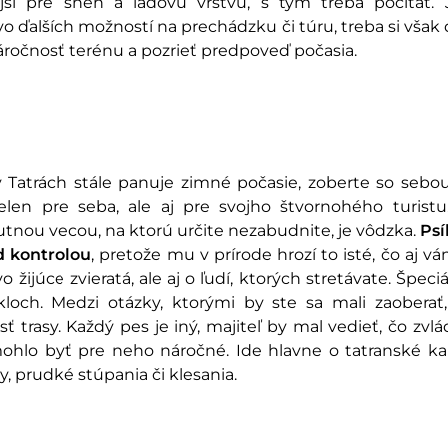
jší pre sneh a ľadovú vrstvu, s tým treba počítať. 
o ďalších možností na prechádzku či túru, treba si však
áročnosť terénu a pozrieť predpoveď počasia.
v Tatrách stále panuje zimné počasie, zoberte so sebo
elen pre seba, ale aj pre svojho štvornohého turistu
tnou vecou, na ktorú určite nezabudnite, je vôdzka.
Psí
 kontrolou
, pretože mu v prírode hrozí to isté, čo aj v
vo žijúce zvieratá, ale aj o ľudí, ktorých stretávate. Špeci
kloch. Medzi otázky, ktorými by ste sa mali zaoberať, 
ť trasy. Každý pes je iný, majiteľ by mal vedieť, čo zvl
ohlo byť pre neho náročné. Ide hlavne o tatranské k
, prudké stúpania či klesania.