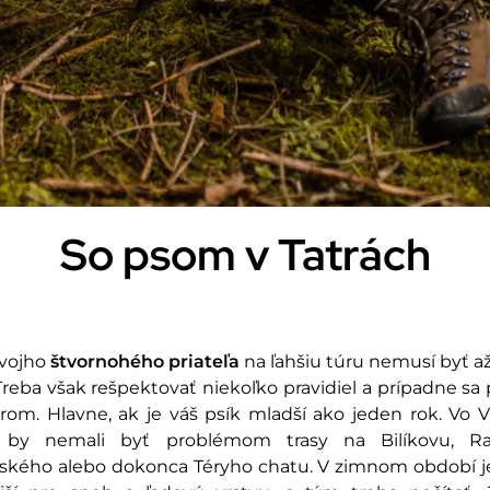
So psom v Tatrách
svojho
štvornohého priateľa
na ľahšiu túru nemusí byť až
reba však rešpektovať niekoľko pravidiel a prípadne sa 
árom. Hlavne, ak je váš psík mladší ako jeden rok. Vo 
h by nemali byť problémom trasy na Bilíkovu, Rai
kého alebo dokonca Téryho chatu. V zimnom období j