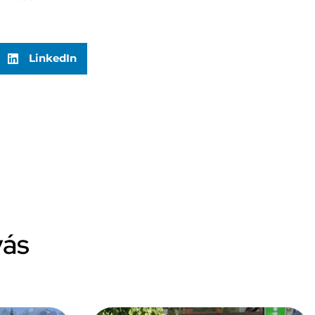
LinkedIn
vás