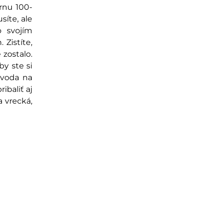
rnu 100-
íte, ale
o svojím
 Zistíte,
zostalo.
by ste si
 voda na
ibaliť aj
 vrecká,