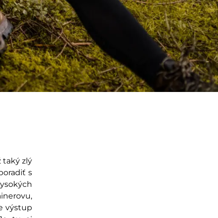
 taký zlý
poradiť s
Vysokých
nerovu,
e výstup