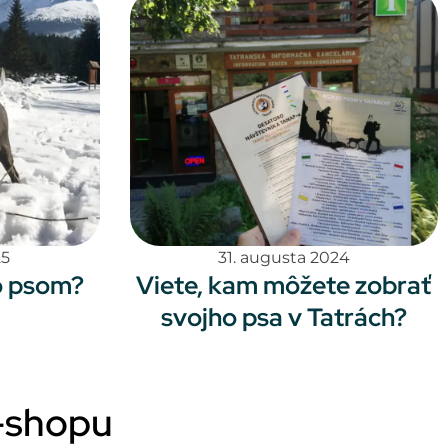
25
31. augusta 2024
o psom?
Viete, kam môžete zobrať
svojho psa v Tatrách?
e-shopu