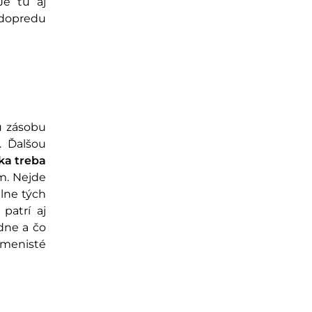
Je tu aj
 dopredu
u zásobu
. Ďalšou
ka treba
ám. Nejde
álne tých
patrí aj
ádne a čo
amenisté