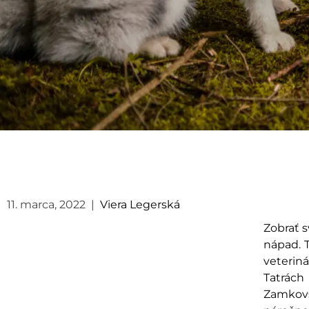
11. marca, 2022
|
Viera Legerská
Zobrať 
nápad. T
veterin
Tatrác
Zamkovs