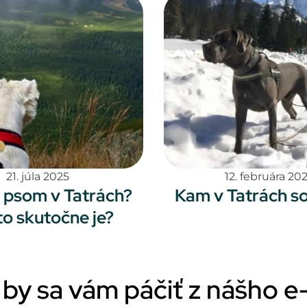
21. júla 2025
12. februára 20
 psom v Tatrách?
Kam v Tatrách s
to skutočne je?
by sa vám páčiť z nášho 