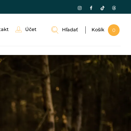
takt
Účet
Hľadať
Košík
0