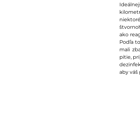
Ideálne
kilomet
niektor
štvornoh
ako rea
Podľa to
mali zb
pitie, p
dezinfe
aby váš