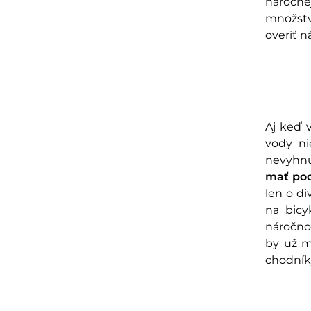
náročne
množstv
overiť n
Aj keď 
vody ni
nevyhnu
mať pod
len o di
na bicy
náročnos
by už m
chodníky