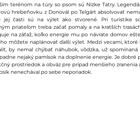
jším terénom na túry so psom sú Nízke Tatry. Legendá
rovú hrebeňovku z Donovál po Telgárt absolvovať nemus
é jej časti sú na výlet ako stvorené. Pri turistike s
ým priateľom treba začať pomaly a na kratších trasách.
guje na záťaž, koľko energie mu po návrate domov ešte 
ho môžete naplánovať ďalší výlet. Medzi vecami, ktoré 
aliť, by nemal chýbať náhubok, vôdzka, už spomínaná
rípadne nejaký pamlsok na doplnenie energie. Je dobré pr
kčný prostriedok a obväz pre prípad menšieho zranenia a
 psík nenechával po sebe neporiadok.