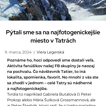
Pýtali sme sa na najfotogenickejšie
miesto v Tatrách
9. marca, 2024
|
Viera Legerská
Poznáme ho, hoci odpovedí sme dostali veľa.
Aktivita fanúšikov našej FB skupiny je naozaj
na pochvalu. Čo návštevník Tatier, to iná
lokalita, spomienka, favorit. No mnohí z vás ste
sa zhodli v jednom – celé Tatry sú nádherné
a najfotogenickejšie.
Tvrdia to napríklad Gabriela Butalová či Peter
Prokop alebo Mária Šulková Grossmannová, ale
aj Peter Šterbák, ktorý radí, že si treba poriadne