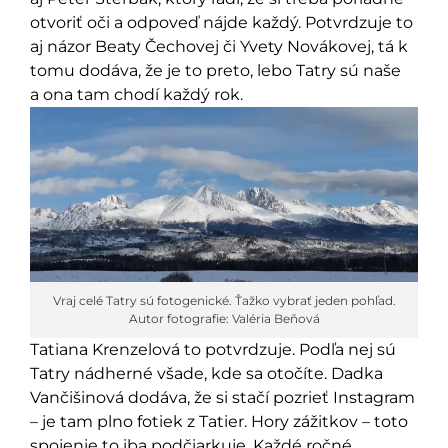
otvoriť oči a odpoveď nájde každý. Potvrdzuje to
aj názor Beaty Čechovej či Yvety Novákovej, tá k
tomu dodáva, že je to preto, lebo Tatry sú naše
a ona tam chodí každý rok.
Vraj celé Tatry sú fotogenické. Ťažko vybrať jeden pohľad.
Autor fotografie: Valéria Beňová
Tatiana Krenzelová to potvrdzuje. Podľa nej sú
Tatry nádherné všade, kde sa otočíte. Dadka
Vančišinová dodáva, že si stačí pozrieť Instagram
– je tam plno fotiek z Tatier. Hory zážitkov – toto
spojenie to iba podčiarkuje. Každé ročné