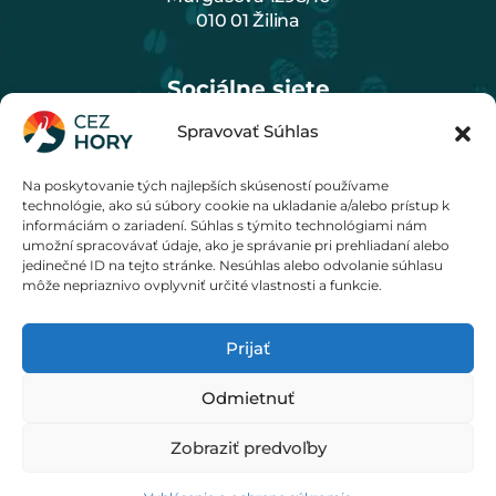
010 01 Žilina
Sociálne siete
Spravovať Súhlas
Na poskytovanie tých najlepších skúseností používame
Cenník
technológie, ako sú súbory cookie na ukladanie a/alebo prístup k
informáciám o zariadení. Súhlas s týmito technológiami nám
umožní spracovávať údaje, ako je správanie pri prehliadaní alebo
jedinečné ID na tejto stránke. Nesúhlas alebo odvolanie súhlasu
môže nepriaznivo ovplyvniť určité vlastnosti a funkcie.
Prijať
© 2020 - 2026 M KREO, s. r. o.
Odmietnuť
Zobraziť predvoľby
Obchodné podmienky
Ochrana osobných údajov