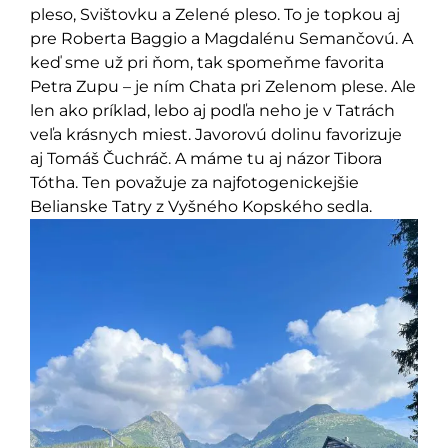
pleso, Svištovku a Zelené pleso. To je topkou aj
pre Roberta Baggio a Magdalénu Semančovú. A
keď sme už pri ňom, tak spomeňme favorita
Petra Zupu – je ním Chata pri Zelenom plese. Ale
len ako príklad, lebo aj podľa neho je v Tatrách
veľa krásnych miest. Javorovú dolinu favorizuje
aj Tomáš Čuchráč. A máme tu aj názor Tibora
Tótha. Ten považuje za najfotogenickejšie
Belianske Tatry z Vyšného Kopského sedla.