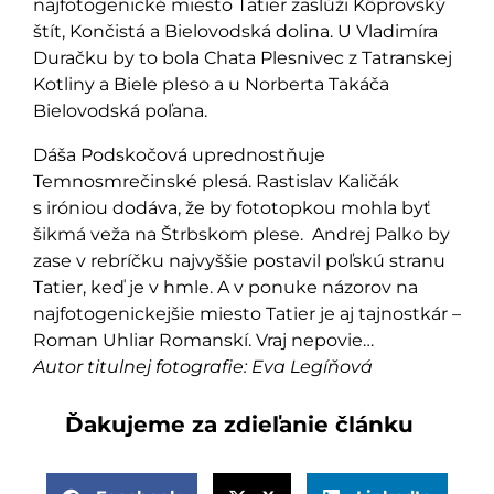
najfotogenické miesto Tatier zaslúži Kôprovský
štít, Končistá a Bielovodská dolina. U Vladimíra
Duračku by to bola Chata Plesnivec z Tatranskej
Kotliny a Biele pleso a u Norberta Takáča
Bielovodská poľana.
Dáša Podskočová uprednostňuje
Temnosmrečinské plesá. Rastislav Kaličák
s iróniou dodáva, že by fototopkou mohla byť
šikmá veža na Štrbskom plese. Andrej Palko by
zase v rebríčku najvyššie postavil poľskú stranu
Tatier, keď je v hmle. A v ponuke názorov na
najfotogenickejšie miesto Tatier je aj tajnostkár –
Roman Uhliar Romanskí. Vraj nepovie…
Autor titulnej fotografie: Eva Legíňová
Ďakujeme za zdieľanie článku