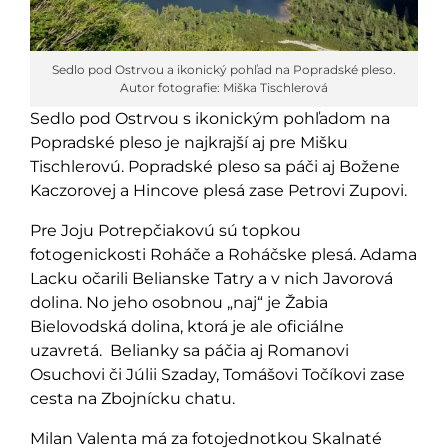
Sedlo pod Ostrvou a ikonický pohľad na Popradské pleso.
Autor fotografie: Miška Tischlerová
Sedlo pod Ostrvou s ikonickým pohľadom na
Popradské pleso je najkrajší aj pre Mišku
Tischlerovú. Popradské pleso sa páči aj Božene
Kaczorovej a Hincove plesá zase Petrovi Zupovi.
Pre Joju Potrepčiakovú sú topkou
fotogenickosti Roháče a Roháčske plesá. Adama
Lacku očarili Belianske Tatry a v nich Javorová
dolina. No jeho osobnou „naj“ je Žabia
Bielovodská dolina, ktorá je ale oficiálne
uzavretá. Belianky sa páčia aj Romanovi
Osuchovi či Júlii Szaday, Tomášovi Točíkovi zase
cesta na Zbojnícku chatu.
Milan Valenta má za fotojednotkou Skalnaté