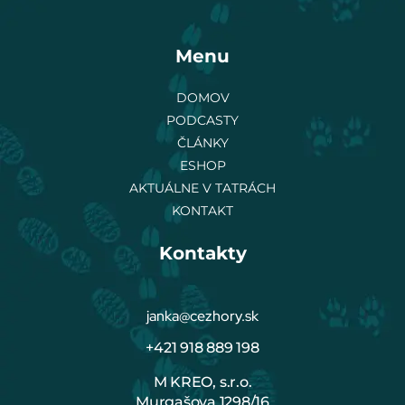
Menu
DOMOV
PODCASTY
ČLÁNKY
ESHOP
AKTUÁLNE V TATRÁCH
KONTAKT
Kontakty
janka@cezhory.sk
+421 918 889 198
M KREO, s.r.o.
Murgašova 1298/16