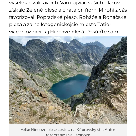
vyselektovali favoriti. Vari najviac vašich hlasov
získalo Zelené pleso a chata pri ňom. Mnohí z vás
favorizovali Popradské pleso, Roháče a Roháčske
plesá a za najfotogenickejšie miesto Tatier
viacerí označili aj Hincove plesá. Posúďte sami.
Veľké Hincovo plese cestou na Kôprovský štít. Autor
fotografie: Eva Legíňová