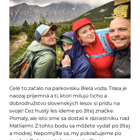
Celé to začalo na parkovisku Biela voda. Trasa je
naozaj príjemná a tí, ktorí milujú ticho a
dobrodružstvo slovenských lesov si prídu na
svoje! Cez hustý les ideme po žltej značke.
Pomaly, ale isto sme sa dostali k rázcestníku nad
Matliarmi. Z tohto bodu sa môžete vydať po žltej
a modrej. Nepomýľte sa, my pokračujeme po