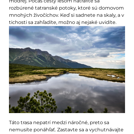
modrej. Počas cesty lesom natrafíte sa
rozbúrené tatranské potoky, ktoré sú domovom
mnohých živočíchov. Keď si sadnete na skaly, a v
tichosti sa zahľadíte, možno aj nejaké uvidíte.
Táto trasa nepatrí medzi náročné, preto sa
nemusíte ponáhľať. Zastavte sa a vychutnávajte