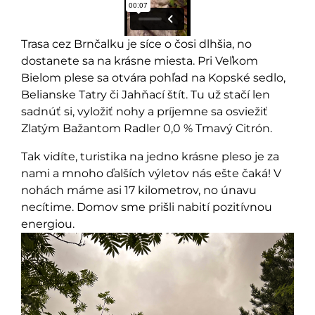
Trasa cez Brnčalku je síce o čosi dlhšia, no
dostanete sa na krásne miesta. Pri Veľkom
Bielom plese sa otvára pohľad na Kopské sedlo,
Belianske Tatry či Jahňací štít. Tu už stačí len
sadnúť si, vyložiť nohy a príjemne sa osviežiť
Zlatým Bažantom Radler 0,0 % Tmavý Citrón.
Tak vidíte, turistika na jedno krásne pleso je za
nami a mnoho ďalších výletov nás ešte čaká! V
nohách máme asi 17 kilometrov, no únavu
necítime. Domov sme prišli nabití pozitívnou
energiou.