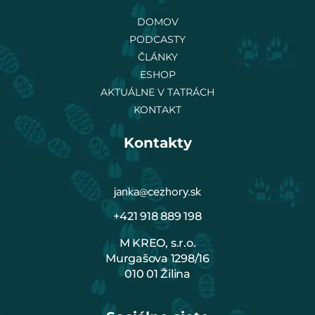
DOMOV
PODCASTY
ČLÁNKY
ESHOP
AKTUÁLNE V TATRÁCH
KONTAKT
Kontakty
janka@cezhory.sk
+421 918 889 198
M KREO, s.r.o.
Murgašova 1298/16
010 01 Žilina