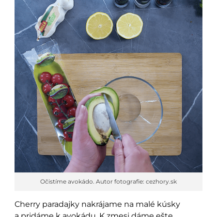
Očistíme avokádo. Autor fotografie: cezhory.sk
Cherry paradajky nakrájame na malé kúsky
a pridáme k avokádu. K zmesi dáme ešte