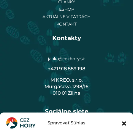
ČLÁNKY
ESHOP
AKTUÁLNE V TATRÁCH
KONTAKT
Kontakty
janka@cezhory.sk
+421 918 889 198
M KREO, s.r.o.
Murgašova 1298/16
010 01 Žilina
Sociálne siete
Spravovať Súhlas