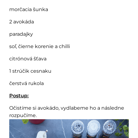
morčacia šunka
2 avokáda
paradajky
soľ, čierne korenie a chilli
citrónová šťava
1 strúčik cesnaku
čerstvá rukola
Postup:
Očistíme si avokádo, vydlabeme ho a následne
rozpučíme.